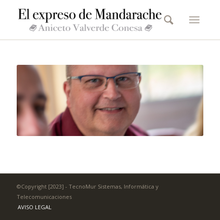
©Copyright [2023] - TecnoMur Sistemas, Informática y
Telecomunicaciones
AVISO LEGAL