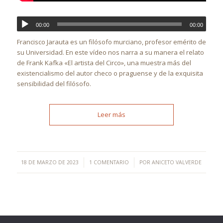
00:00
00:00
Francisco Jarauta es un filósofo murciano, profesor emérito de
su Universidad. En este vídeo nos narra a su manera el relato
de Frank Kafka «El artista del Circo», una muestra más del
existencialismo del autor checo o praguense y de la exquisita
sensibilidad del filósofo.
Leer más
/
/
18 DE MARZO DE 2023
1 COMENTARIO
POR
ANICETO VALVERDE