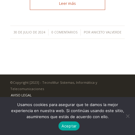
Leer más
/
/
30 DE JULIO DE 2024
0 COMENTARIOS
POR
ANICETO VALVERDE
©Copyright [2023] - TecnoMur Sistemas, Informática y
Telecomunicaciones
AVISO LEGAL
Usamos cookies para asegurar que te damos la mejor
experiencia en nuestra web. Si continúas usando este sitio,
asumiremos que estás de acuerdo con ello.
Aceptar