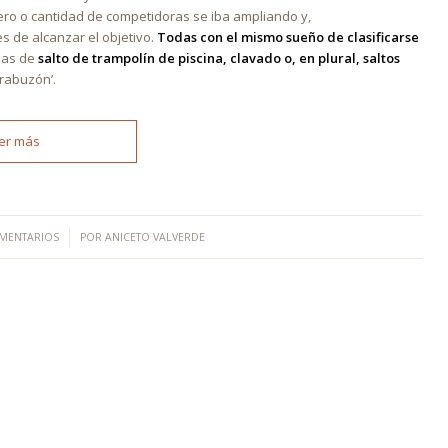
ero o cantidad de competidoras se iba ampliando y,
 de alcanzar el objetivo.
Todas con el mismo sueño de clasificarse
ebas de
salto de trampolín de piscina, clavado o, en plural, saltos
irabuzón’.
er más
/
MENTARIOS
POR
ANICETO VALVERDE