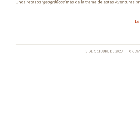
Unos retazos ‘
geográficos’
más de la trama de estas Aventuras pre
Le
/
5 DE OCTUBRE DE 2023
0 COM