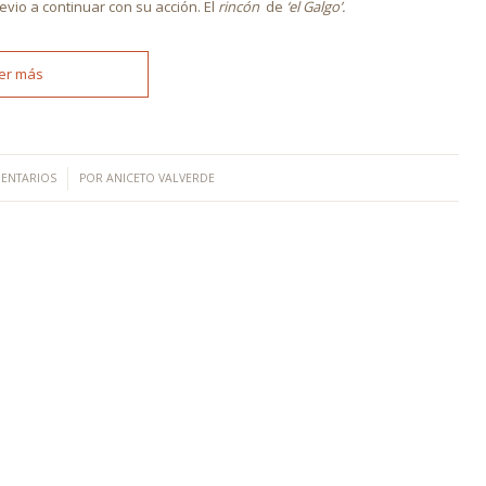
vio a continuar con su acción. El
rincón
de
‘el Galgo’.
er más
/
ENTARIOS
POR
ANICETO VALVERDE