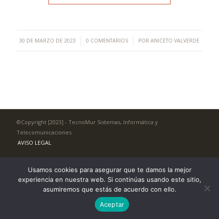
/
/
30 DE MARZO DE 2023
0 COMENTARIOS
POR
ANICETO VALVERDE
©Copyright [2023] - TecnoMur Sistemas, Informática y
Telecomunicaciones
AVISO LEGAL
Usamos cookies para asegurar que te damos la mejor
experiencia en nuestra web. Si continúas usando este sitio,
asumiremos que estás de acuerdo con ello.
Aceptar