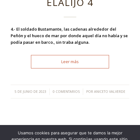
ELALIJO 4
4.- El soldado Bustamante, las cadenas alrededor del
Peñón y el hueco de mar por donde aquel día no había y se
podía pasar en barco., sin traba alguna.
Leer más
/
/
5 DE JUNIO DE 2023
0 COMENTARIOS
POR
ANICETO VALVERDE
Usamos cookies para asegurar que te damos la mejor
experiencia en nuestra web. Si continúas usando este sitio,