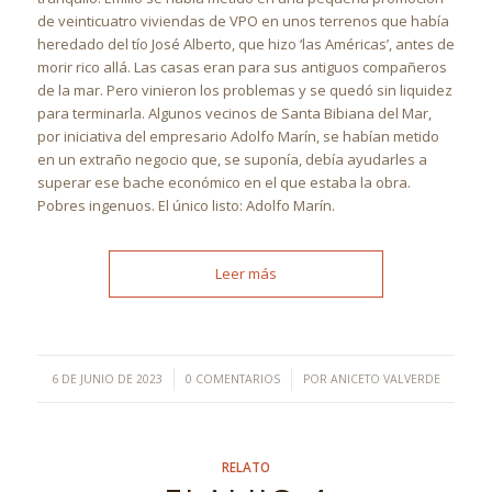
de veinticuatro viviendas de VPO en unos terrenos que había
heredado del tío José Alberto, que hizo ‘las Américas’, antes de
morir rico allá. Las casas eran para sus antiguos compañeros
de la mar. Pero vinieron los problemas y se quedó sin liquidez
para terminarla. Algunos vecinos de Santa Bibiana del Mar,
por iniciativa del empresario Adolfo Marín, se habían metido
en un extraño negocio que, se suponía, debía ayudarles a
superar ese bache económico en el que estaba la obra.
Pobres ingenuos. El único listo: Adolfo Marín.
Leer más
/
/
6 DE JUNIO DE 2023
0 COMENTARIOS
POR
ANICETO VALVERDE
RELATO