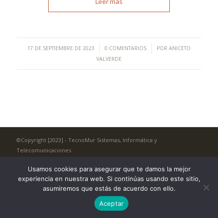
Leer más
/
/
17 DE SEPTIEMBRE DE 2023
0 COMENTARIOS
POR
ANICETO
VALVERDE
©Copyright [2023] - TecnoMur Sistemas, Informática y
Telecomunicaciones
AVISO LEGAL
Usamos cookies para asegurar que te damos la mejor
experiencia en nuestra web. Si continúas usando este sitio,
asumiremos que estás de acuerdo con ello.
Aceptar