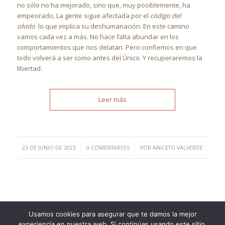
no sólo no ha mejorado, sino que, muy posiblemente, ha
empeorado, La gente sigue afectada por el
código del
olvido
lo que implica su deshumanación. En este camino
vamos cada vez a más. No hace falta abundar en los
comportamientos que nos delatan. Pero confiemos en que
todo volverá a ser como antes del Único. Y recuperaremos la
libertad.
Leer más
/
/
23 DE JUNIO DE 2023
0 COMENTARIOS
POR
ANICETO VALVERDE
Usamos cookies para asegurar que te damos la mejor
experiencia en nuestra web. Si continúas usando este sitio,